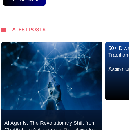
LATEST POSTS
50+ Diwa
Traditio
Aditya Ku
AI Agents: The Revolutionary Shift from
ChatBots to Autonomous Digital Workers