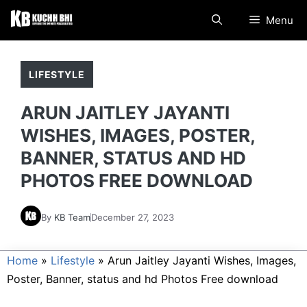
Skip
Menu
to
content
LIFESTYLE
ARUN JAITLEY JAYANTI
WISHES, IMAGES, POSTER,
BANNER, STATUS AND HD
PHOTOS FREE DOWNLOAD
By
KB Team
December 27, 2023
Home
»
Lifestyle
»
Arun Jaitley Jayanti Wishes, Images,
Poster, Banner, status and hd Photos Free download