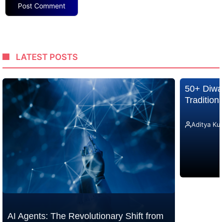
LATEST POSTS
50+ Diwa
Traditio
Aditya Ku
AI Agents: The Revolutionary Shift from