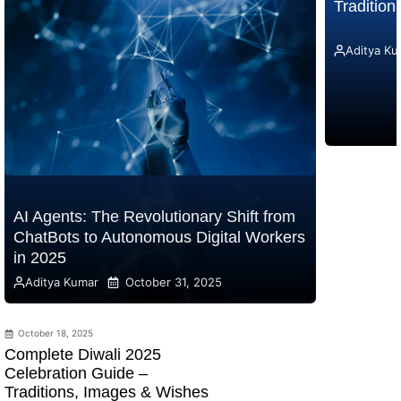
Traditio
Aditya Ku
AI Agents: The Revolutionary Shift from
ChatBots to Autonomous Digital Workers
in 2025
Aditya Kumar
October 31, 2025
October 18, 2025
Complete Diwali 2025
Celebration Guide –
Traditions, Images & Wishes