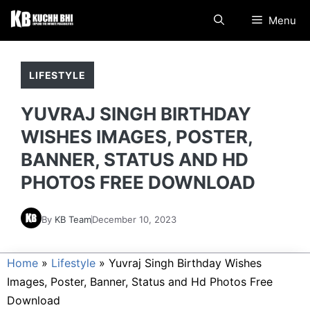
Skip
Menu
to
content
LIFESTYLE
YUVRAJ SINGH BIRTHDAY
WISHES IMAGES, POSTER,
BANNER, STATUS AND HD
PHOTOS FREE DOWNLOAD
By
KB Team
December 10, 2023
Home
»
Lifestyle
»
Yuvraj Singh Birthday Wishes
Images, Poster, Banner, Status and Hd Photos Free
Download