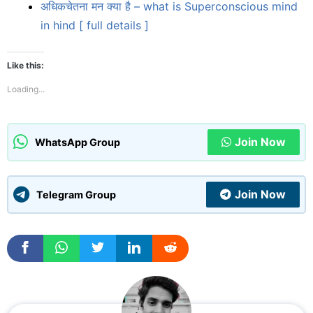
अधिकचेतना मन क्या है – what is Superconscious mind
in hind [ full details ]
Like this:
Loading...
Join Now
WhatsApp Group
Join Now
Telegram Group