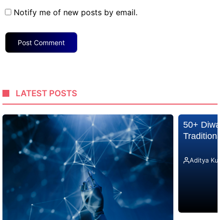
Notify me of new posts by email.
LATEST POSTS
50+ Diwa
Traditio
Aditya Ku