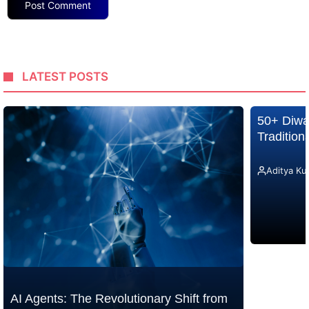
LATEST POSTS
50+ Diwa
Traditio
Aditya Ku
AI Agents: The Revolutionary Shift from