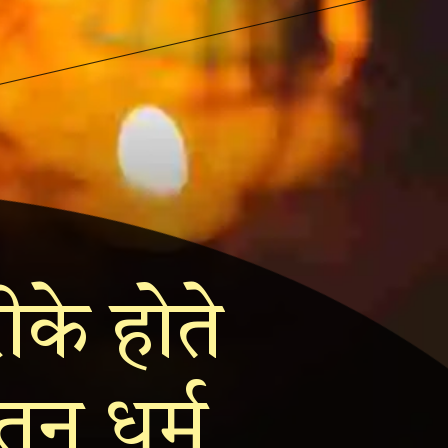
ीके होते
तन धर्म