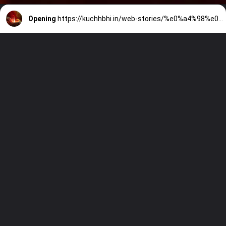
Opening
https://kuchhbhi.in/web-stories/%e0%a4%98%e0%a4%b0-%e0%a4%ae-%e0%a4%a6%e0%a4%aa-%e0%a4%9c%e0%a4%b2%e0%a4%a8-%e0%a4%95-%e0%a4%ab%e0%a4%af%e0%a4%a6/